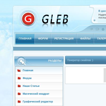
В дан
Надее
посещ
ГЛАВНАЯ
ФОРУМ
РЕГИСТРАЦИЯ
ФАЙЛЫ
ГАЛЕР
Генератор смайлов :)
РAЗДЕЛЫ
Главная
Форум
Наши Статьи
Магический квадрат
Графический редактор