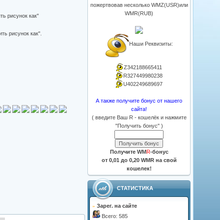
пожертвовав несколько WMZ(USR)или
WMR(RUB)
ть рисунок как"
Наши Реквизиты:
Z342188665411
R327449980238
U402249689697
А также получите бонус от нашего
сайта!
( введите Ваш R - кошелёк и нажмите
"Получить бонус" )
Получите WM
R
-бонус
от 0,01 до 0,20 WMR на свой
кошелек!
СТАТИСТИКА
»
Зарег. на сайте
Всего: 585