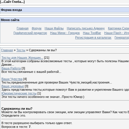
[
...Сайт Глеба...
]
Форма входа
Меню сайта
Главная
Форум
Наши Файлы
Написать письмо Админу
Картинки,Скр
Графический редактор
Наш Мини - Городок
Наш ToolBar
Наши Flash - Иг
Регистрация в каталогах
Генератор
Главная
»
Тесты
» Сдержанны ли вы?
Тесты для Наших Женщин...
[21]
В этой категории собраны всевозможные тесты , которые могут быть полезны Наши
Дамам...
Ваша Работа
[3]
Все тесты,связанные с вашей работой...
Ваши Чувства
[4]
Тесты,предназначенные для проверки Ваших Чувств,эмоций,настроения...
Ваше здоровье
[3]
Здесь представлены тесты,которые помогут Вам в развитии и укреплении Вашего здо
Юмористические тесты
[1]
Эти тесты ничего особенного не значат...Просто Юмор:)
Сдержанны ли вы?
Можете ли Вы контролировать свои эмоции, или эмоции управляют Вами? Как часто
Определите это.
В тесте разрешено выбирать только один ответ.
Вопросов в тесте:
7
.