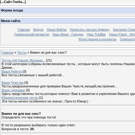
[
...Сайт Глеба...
]
Форма входа
Меню сайта
Главная
Форум
Наши Файлы
Написать письмо Админу
Картинки,Скр
Графический редактор
Наш Мини - Городок
Наш ToolBar
Наши Flash - Иг
Регистрация в каталогах
Генератор
Главная
»
Тесты
» Важен ли для вас секс?
Тесты для Наших Женщин...
[21]
В этой категории собраны всевозможные тесты , которые могут быть полезны Наши
Дамам...
Ваша Работа
[3]
Все тесты,связанные с вашей работой...
Ваши Чувства
[4]
Тесты,предназначенные для проверки Ваших Чувств,эмоций,настроения...
Ваше здоровье
[3]
Здесь представлены тесты,которые помогут Вам в развитии и укреплении Вашего здо
Юмористические тесты
[1]
Эти тесты ничего особенного не значат...Просто Юмор:)
Важен ли для вас секс?
Определите это при помощи теста!
В тесте разрешено выбирать только один ответ.
Вопросов в тесте:
20
.